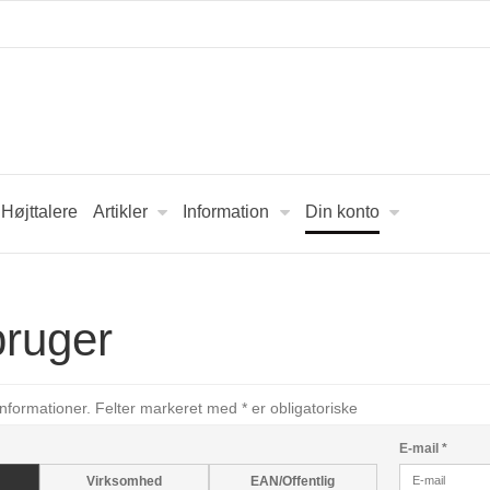
Højttalere
Artikler
Information
Din konto
bruger
 informationer. Felter markeret med * er obligatoriske
E-mail
*
Virksomhed
EAN/Offentlig