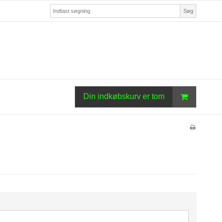
Søg
Din indkøbskurv er tom