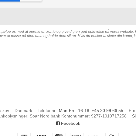
 hjælpe os med at oprette en konto og give dig en god oplevelse på vores website. 
 lover at passe på dine data og holde dem sikret. Hvis du ønsker at slette din konto, 
rskov
Danmark
Telefonnr.
:
Man-Fre. 16-18: +45 20 99 66 55
E-m
nkoplysninger
:
Spar Nord bank Kontonummer: 9277-1910717258
S
Facebook