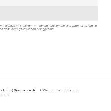
Ved at have en konto hos os, kan du hurtigere bestille varer og du kan se
kan dette nemt gøres når du er logget ind.
ail
:
info@frequence.dk
CVR-nummer
:
35670939
itemap