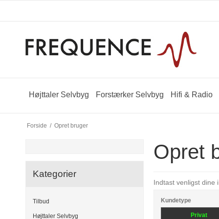
Højttaler Selvbyg
Forstærker Selvbyg
Hifi & Radio
Forside
/
Opret bruger
Opret 
Kategorier
Indtast venligst dine
Kundetype
Tilbud
Privat
Højttaler Selvbyg