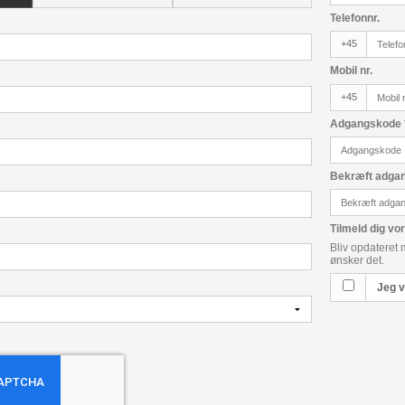
Telefonnr.
+45
Mobil nr.
+45
Adgangskode
Bekræft adga
Tilmeld dig v
Bliv opdateret 
ønsker det.
Jeg v