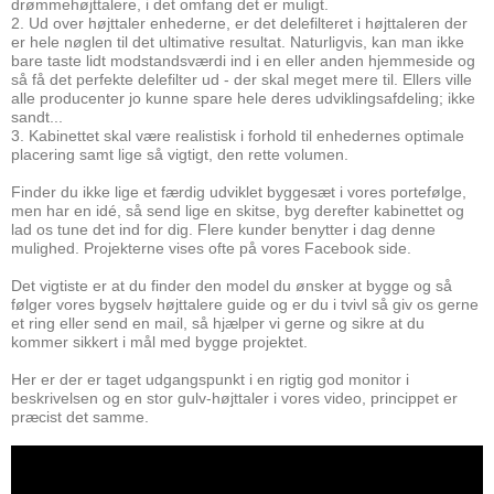
drømmehøjttalere, i det omfang det er muligt.
2. Ud over højttaler enhederne, er det delefilteret i højttaleren der
er hele nøglen til det ultimative resultat. Naturligvis, kan man ikke
bare taste lidt modstandsværdi ind i en eller anden hjemmeside og
så få det perfekte delefilter ud - der skal meget mere til. Ellers ville
alle producenter jo kunne spare hele deres udviklingsafdeling; ikke
sandt...
3. Kabinettet skal være realistisk i forhold til enhedernes optimale
placering samt lige så vigtigt, den rette volumen.
Finder du ikke lige et færdig udviklet byggesæt i vores portefølge,
men har en idé, så send lige en skitse, byg derefter kabinettet og
lad os tune det ind for dig. Flere kunder benytter i dag denne
mulighed. Projekterne vises ofte på vores Facebook side.
Det vigtiste er at du finder den model du ønsker at bygge og så
følger vores bygselv højttalere guide og er du i tvivl så giv os gerne
et ring eller send en mail, så hjælper vi gerne og sikre at du
kommer sikkert i mål med bygge projektet.
Her er der er taget udgangspunkt i en rigtig god monitor i
beskrivelsen og en stor gulv-højttaler i vores video, princippet er
præcist det samme.