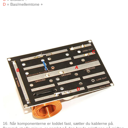
D
= Bas/mellemtone +
16. Når komponenterne er loddet fast, sætter du kablerne på.