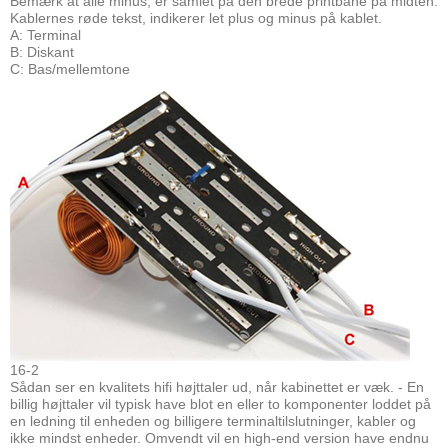
Bemærk at alle minus, er samlet på den brede printbane på midten.
Kablernes røde tekst, indikerer let plus og minus på kablet.
A: Terminal
B: Diskant
C: Bas/mellemtone
16-2
Sådan ser en kvalitets hifi højttaler ud, når kabinettet er væk. - En
billig højttaler vil typisk have blot en eller to komponenter loddet på
en ledning til enheden og billigere terminaltilslutninger, kabler og
ikke mindst enheder. Omvendt vil en high-end version have endnu