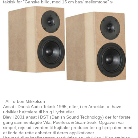
faktisk for ”Ganske billig, med 15 cm bas/ mellemtone”☺
- Af Torben Mikkelsen
Ansat i Dansk Audio Teknik 1995, efter, i en årrække, at have
udviklet højttalere til brug i lydstudier.
Blev i 2001 ansat i DST (Danish Sound Technology) der for første
gang sammenlagde Vifa, Peerless & Scan-Seak. Opgaven var
simpel; rejs ud i verden til højttaler producenter og hjælp dem med
at finde de rette enheder til deres applikationer.