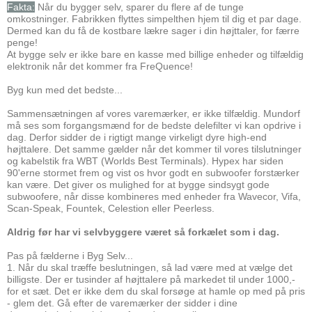
Fakta:
Når du bygger selv, sparer du flere af de tunge
omkostninger. Fabrikken flyttes simpelthen hjem til dig et par dage.
Dermed kan du få de kostbare lækre sager i din højttaler, for færre
penge!
At bygge selv er ikke bare en kasse med billige enheder og tilfældig
elektronik når det kommer fra FreQuence!
Byg kun med det bedste...
Sammensætningen af vores varemærker, er ikke tilfældig. Mundorf
må ses som forgangsmænd for de bedste delefilter vi kan opdrive i
dag. Derfor sidder de i rigtigt mange virkeligt dyre high-end
højttalere. Det samme gælder når det kommer til vores tilslutninger
og kabelstik fra WBT (Worlds Best Terminals). Hypex har siden
90'erne stormet frem og vist os hvor godt en subwoofer forstærker
kan være. Det giver os mulighed for at bygge sindsygt gode
subwoofere, når disse kombineres med enheder fra Wavecor, Vifa,
Scan-Speak, Fountek, Celestion eller Peerless.
Aldrig før har vi selvbyggere været så forkælet som i dag.
Pas på fælderne i Byg Selv...
1. Når du skal træffe beslutningen, så lad være med at vælge det
billigste. Der er tusinder af højttalere på markedet til under 1000,-
for et sæt. Det er ikke dem du skal forsøge at hamle op med på pris
- glem det. Gå efter de varemærker der sidder i dine