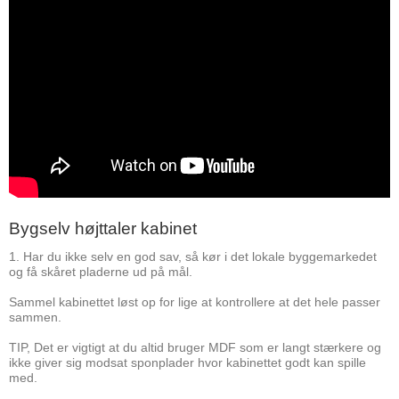
Bygselv højttaler kabinet
1. Har du ikke selv en god sav, så kør i det lokale byggemarkedet
og få skåret pladerne ud på mål.
Sammel kabinettet løst op for lige at kontrollere at det hele passer
sammen.
TIP, Det er vigtigt at du altid bruger MDF som er langt stærkere og
ikke giver sig modsat sponplader hvor kabinettet godt kan spille
med.