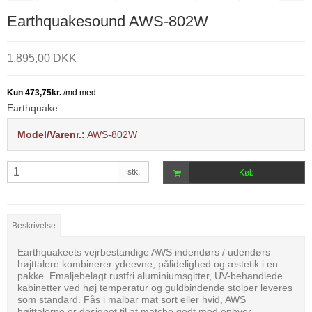
Earthquakesound AWS-802W
1.895,00 DKK
Earthquake
Model/Varenr.:
AWS-802W
stk.
Køb
Beskrivelse
Earthquakeets vejrbestandige AWS indendørs / udendørs
højttalere kombinerer ydeevne, pålidelighed og æstetik i en
pakke. Emaljebelagt rustfri aluminiumsgitter, UV-behandlede
kabinetter ved høj temperatur og guldbindende stolper leveres
som standard. Fås i malbar mat sort eller hvid, AWS
højttalerne er designet til at matche godt med enhver