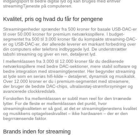
indgangsport til bedre digital lyd og kan bruges med enhver
streamingTjeneste på computeren.
Kvalitet, pris og hvad du får for pengene
Streamingenheder sprænder fra 500 kroner for basale USB-DAC-er
til over 50.000 kroner for premium netværksspillere. I budget-
segmentet fra 500 til 3.000 kroner får du kompakte streaming-DAC-
er og USB-DAC-er, der allerede leverer en markant forbedring over
din computers eller telefons indbyggede lyd. De understrrætter
tabsfri streaming og giver en ren, detaljeret lyd.
I mellemklassen fra 3.000 til 12.000 kroner får du dedikerede
netværksspillere med bedre DAC-sektioner, mere stabil software og
bedre integration med streamingtjenester. Her begynder streaming
at lyde som en seriøs hifi-kilde – detaljeret, dynamisk og musikalsk.
Over 12.000 kroner er du i premium-segmentet med streamere,
der bruger de bedste DAC-chips, ultralavstøj-strømforsyninger og
avancerede clockkredsløb.
Forskellen fra mellemklassen er subtil men reel for den trrænede
lytter. For de fleste er mellemklassen det punkt, hvor
streamingkvaliteten er så god, at det er streamingtjenestens kvalitet
og musikkens optagelseskvalitet – ikke hardwaren – der er den
begrrrænsende faktor.
Brands inden for streaming