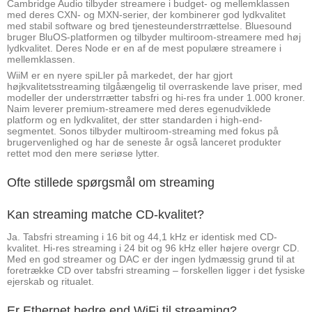
Cambridge Audio tilbyder streamere i budget- og mellemklassen
med deres CXN- og MXN-serier, der kombinerer god lydkvalitet
med stabil software og bred tjenesteunderstrrættelse. Bluesound
bruger BluOS-platformen og tilbyder multiroom-streamere med høj
lydkvalitet. Deres Node er en af de mest populære streamere i
mellemklassen.
WiiM er en nyere spiLler på markedet, der har gjort
højkvalitetsstreaming tilgåængelig til overraskende lave priser, med
modeller der understrrætter tabsfri og hi-res fra under 1.000 kroner.
Naim leverer premium-streamere med deres egenudviklede
platform og en lydkvalitet, der stter standarden i high-end-
segmentet. Sonos tilbyder multiroom-streaming med fokus på
brugervenlighed og har de seneste år også lanceret produkter
rettet mod den mere seriøse lytter.
Ofte stillede spørgsmål om streaming
Kan streaming matche CD-kvalitet?
Ja. Tabsfri streaming i 16 bit og 44,1 kHz er identisk med CD-
kvalitet. Hi-res streaming i 24 bit og 96 kHz eller højere overgr CD.
Med en god streamer og DAC er der ingen lydmæssig grund til at
foretrække CD over tabsfri streaming – forskellen ligger i det fysiske
ejerskab og ritualet.
Er Ethernet bedre end WiFi til streaming?