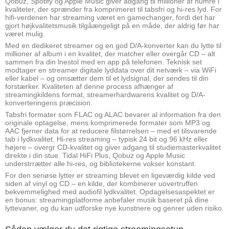
Qobuz, Spotify og Apple Music giver adgang til millioner af numre i
kvaliteter, der sprænder fra komprimeret til tabsfri og hi-res lyd. For
hifi-verdenen har streaming været en gamechanger, fordi det har
gjort højkvalitetsmusik tilgåængeligt på en måde, der aldrig før har
været mulig.
Med en dedikeret streamer og en god D/A-konverter kan du lytte til
millioner af album i en kvalitet, der matcher eller overgår CD – alt
sammen fra din lnestol med en app på telefonen. Teknisk set
modtager en streamer digitale lyddata over dit netværk – via WiFi
eller kabel – og omsætter dem til et lydsignal, der sendes til din
forstærker. Kvaliteten af denne process afhænger af
streamingkildens format, streamerhardwarens kvalitet og D/A-
konverteringens præcision.
Tabsfri formater som FLAC og ALAC bevarer al information fra den
originale optagelse, mens komprimerede formater som MP3 og
AAC fjerner data for at reducere filstørrelsen – med et tilsvarende
tab i lydkvalitet. Hi-res streaming – typisk 24 bit og 96 kHz eller
højere – overgr CD-kvalitet og giver adgang til studiemasterkvalitet
direkte i din stue. Tidal HiFi Plus, Qobuz og Apple Music
understrrætter alle hi-res, og bibliotekerne vokser konstant.
For den seriøse lytter er streaming blevet en ligeværdig kilde ved
siden af vinyl og CD – en kilde, der kombinerer uovertruffen
bekvemmelighed med audiofil lydkvalitet. Opdagelsesaspektet er
en bonus: streamingplatforme anbefaler musik baseret på dine
lyttevaner, og du kan udforske nye kunstnere og genrer uden risiko.