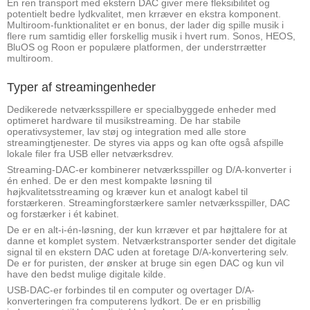
En ren transport med ekstern DAC giver mere fleksibilitet og
potentielt bedre lydkvalitet, men krræver en ekstra komponent.
Multiroom-funktionalitet er en bonus, der lader dig spille musik i
flere rum samtidig eller forskellig musik i hvert rum. Sonos, HEOS,
BluOS og Roon er populære platformen, der understrrætter
multiroom.
Typer af streamingenheder
Dedikerede netværksspillere er specialbyggede enheder med
optimeret hardware til musikstreaming. De har stabile
operativsystemer, lav støj og integration med alle store
streamingtjenester. De styres via apps og kan ofte også afspille
lokale filer fra USB eller netværksdrev.
Streaming-DAC-er kombinerer netværksspiller og D/A-konverter i
én enhed. De er den mest kompakte løsning til
højkvalitetsstreaming og kræver kun et analogt kabel til
forstærkeren. Streamingforstærkere samler netværksspiller, DAC
og forstærker i ét kabinet.
De er en alt-i-én-løsning, der kun krræver et par højttalere for at
danne et komplet system. Netværkstransporter sender det digitale
signal til en ekstern DAC uden at foretage D/A-konvertering selv.
De er for puristen, der ønsker at bruge sin egen DAC og kun vil
have den bedst mulige digitale kilde.
USB-DAC-er forbindes til en computer og overtager D/A-
konverteringen fra computerens lydkort. De er en prisbillig