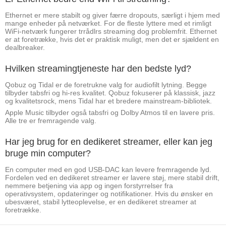
Ethernet er mere stabilt og giver færre dropouts, særligt i hjem med
mange enheder på netværket. For de fleste lyttere med et rimligt
WiFi-netværk fungerer trrådlrs streaming dog problemfrit. Ethernet
er at foretrække, hvis det er praktisk muligt, men det er sjældent en
dealbreaker.
Hvilken streamingtjeneste har den bedste lyd?
Qobuz og Tidal er de foretrukne valg for audiofilt lytning. Begge
tilbyder tabsfri og hi-res kvalitet. Qobuz fokuserer på klassisk, jazz
og kvalitetsrock, mens Tidal har et bredere mainstream-bibliotek.
Apple Music tilbyder også tabsfri og Dolby Atmos til en lavere pris.
Alle tre er fremragende valg.
Har jeg brug for en dedikeret streamer, eller kan jeg
bruge min computer?
En computer med en god USB-DAC kan levere fremragende lyd.
Fordelen ved en dedikeret streamer er lavere støj, mere stabil drift,
nemmere betjening via app og ingen forstyrrelser fra
operativsystem, opdateringer og notifikationer. Hvis du ønsker en
ubesværet, stabil lytteoplevelse, er en dedikeret streamer at
foretrække.