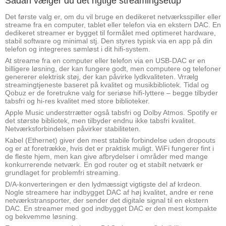
Sådan vælger du det rigtige streamingsetup
Det første valg er, om du vil bruge en dedikeret netværksspiller eller
streame fra en computer, tablet eller telefon via en ekstern DAC. En
dedikeret streamer er bygget til formålet med optimeret hardware,
stabil software og minimal stj. Den styres typisk via en app på din
telefon og integreres sømløst i dit hifi-system.
At streame fra en computer eller telefon via en USB-DAC er en
billigere løsning, der kan fungere godt, men computere og telefoner
genererer elektrisk støj, der kan påvirke lydkvaliteten. Vrrælg
streamingtjeneste baseret på kvalitet og musikbibliotek. Tidal og
Qobuz er de foretrukne valg for seriøse hifi-lyttere – begge tilbyder
tabsfri og hi-res kvalitet med store biblioteker.
Apple Music understrrætter også tabsfri og Dolby Atmos. Spotify er
det største bibliotek, men tilbyder endnu ikke tabsfri kvalitet.
Netværksforbindelsen påvirker stabiliteten.
Kabel (Ethernet) giver den mest stabile forbindelse uden dropouts
og er at foretrække, hvis det er praktisk muligt. WiFi fungerer fint i
de fleste hjem, men kan give afbrydelser i områder med mange
konkurrerende netværk. En god router og et stabilt netværk er
grundlaget for problemfri streaming.
D/A-konverteringen er den lydmæssigt vigtigste del af krdeon.
Nogle streamere har indbygget DAC af høj kvalitet, andre er rene
netværkstransporter, der sender det digitale signal til en ekstern
DAC. En streamer med god indbygget DAC er den mest kompakte
og bekvemme løsning.