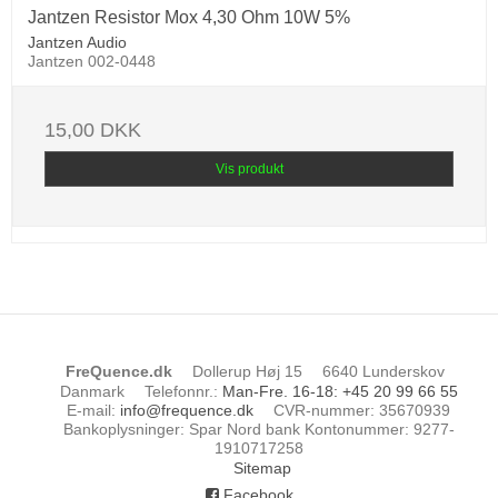
Jantzen Resistor Mox 4,30 Ohm 10W 5%
Jantzen Audio
Jantzen 002-0448
15,00 DKK
Vis produkt
FreQuence.dk
Dollerup Høj 15
6640 Lunderskov
Danmark
Telefonnr.
:
Man-Fre. 16-18: +45 20 99 66 55
E-mail
:
info@frequence.dk
CVR-nummer
:
35670939
Bankoplysninger
:
Spar Nord bank Kontonummer: 9277-
1910717258
Sitemap
Facebook