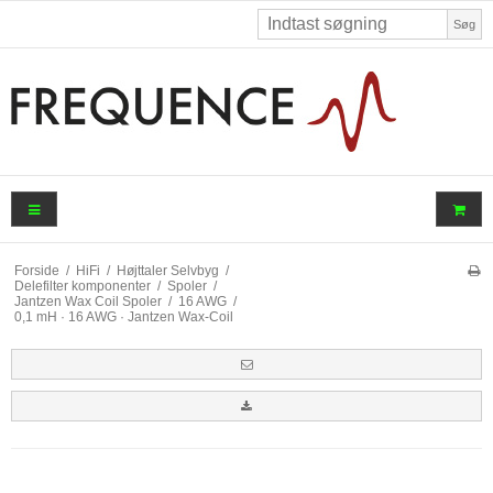
Søg
Forside
/
HiFi
/
Højttaler Selvbyg
/
Delefilter komponenter
/
Spoler
/
Jantzen Wax Coil Spoler
/
16 AWG
/
0,1 mH · 16 AWG · Jantzen Wax-Coil