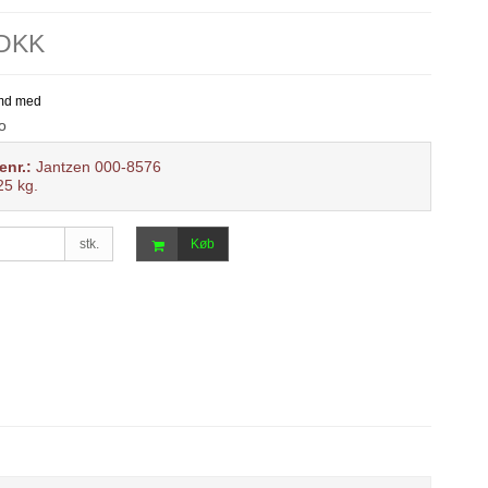
 DKK
o
enr.:
Jantzen 000-8576
25
kg.
stk.
Køb