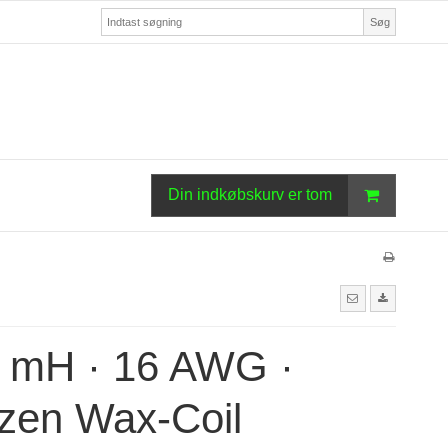
Søg
Din indkøbskurv er tom
3 mH · 16 AWG ·
zen Wax-Coil