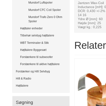
Jantzen Wax-Coil
Mundorf Luftspoler
Inductance [mH]: 
Mundorf CFC Coil Spoler
DCR: 0,430 +/-2% 
14 16
Mundorf Trafo Zero 0 Ohm
Ydre Ø [mm]: 60
Spoler
Højde [mm]: 25
Vægt kg.: 0,225
Højttaler enheder
Tilbehør selvbyg højttalere
Relate
WBT Terminaler & Stik
Højttalere Byggesæt
Forstærkere til subwoofer
Forstærkere til aktive højttalere
Forstærker og Hifi Selvbyg
Hifi & Radio
Højttalere
Søgning