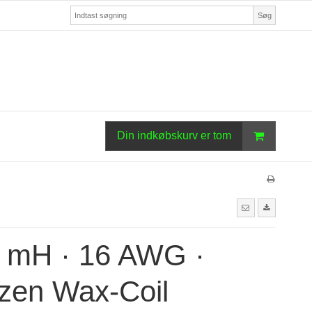
Søg
Din indkøbskurv er tom
1 mH · 16 AWG ·
zen Wax-Coil