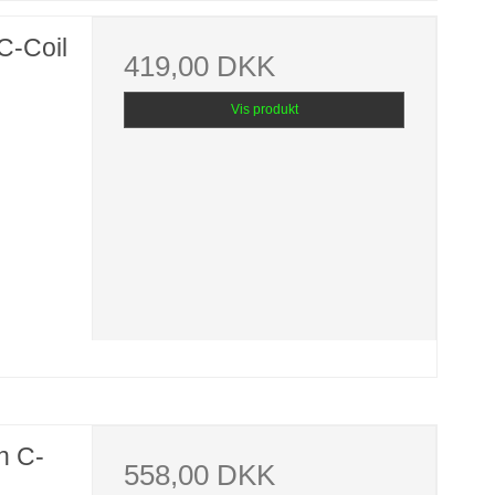
C-Coil
419,00 DKK
Vis produkt
n C-
558,00 DKK