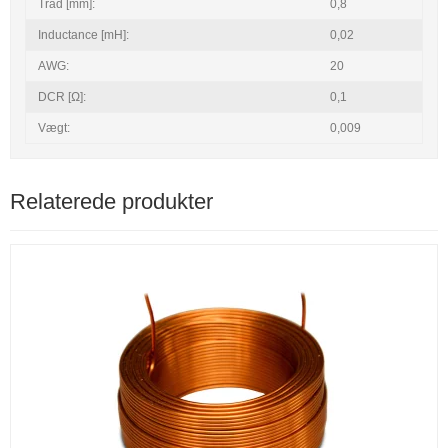
Tråd [mm]:
0,8
Inductance [mH]:
0,02
AWG:
20
DCR [Ω]:
0,1
Vægt:
0,009
Relaterede produkter