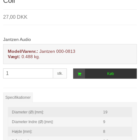
Coil
27,00 DKK
Jantzen Audio
Model/Varenr.:
Jantzen 000-0813
Vægt:
0.488
kg.
stk.
Køb
Specifikationer
Diameter (Ø) [mm]:
19
Diameter Indre (Ø) [mm]:
9
Højde [mm]:
8