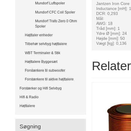
Jantzen Iron Core 
Mundorf Luftspoler
Inductance [mH]: 
Mundorf CFC Coil Spoler
DCR: 0,293
Mål:
Mundorf Trafo Zero 0 Ohm
AWG: 18
Spoler
Tråd [mm]: 1
Ydre Ø [mm]: 24
Højttaler enheder
Højde [mm]: 50
Vægt [kg]: 0,136
Tilbehør selvbyg højttalere
WBT Terminaler & Stik
Relate
Højttalere Byggesæt
Forstærkere til subwoofer
Forstærkere til aktive højttalere
Forstærker og Hifi Selvbyg
Hifi & Radio
Højttalere
Søgning