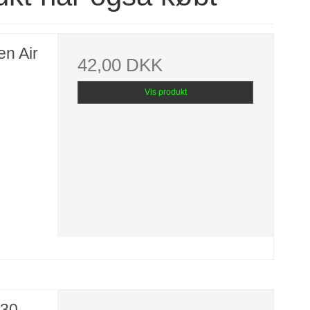
en Air
42,00 DKK
Vis produkt
,30