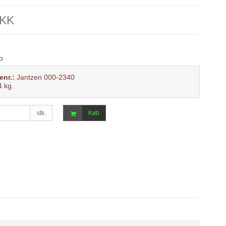
DKK
o
enr.:
Jantzen 000-2340
4
kg.
stk.
Køb