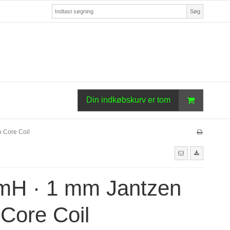
Søg
Din indkøbskurv er tom
n Core Coil
 mH · 1 mm Jantzen
 Core Coil