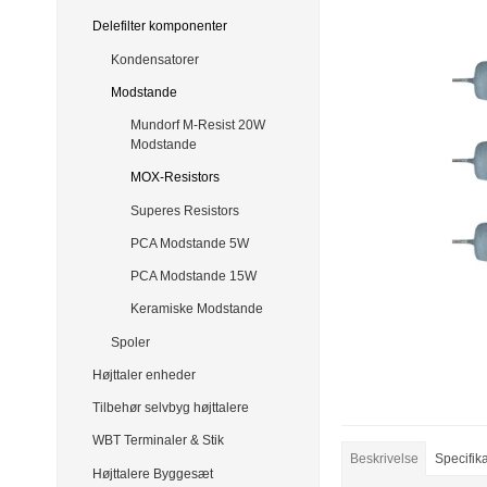
Delefilter komponenter
Kondensatorer
Modstande
Mundorf M-Resist 20W
Modstande
MOX-Resistors
Superes Resistors
PCA Modstande 5W
PCA Modstande 15W
Keramiske Modstande
Spoler
Højttaler enheder
Tilbehør selvbyg højttalere
WBT Terminaler & Stik
Beskrivelse
Specifik
Højttalere Byggesæt