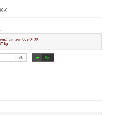
DKK
o
enr.:
Jantzen 002-0439
07
kg.
stk.
Køb