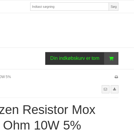
Søg
Din indkøbskurv er tom
 10W 5%
zen Resistor Mox
0 Ohm 10W 5%