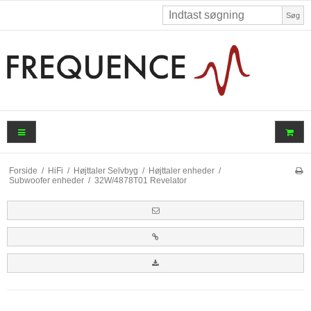
Søg
Forside
/
HiFi
/
Højttaler Selvbyg
/
Højttaler enheder
/
Subwoofer enheder
/
32W/4878T01 Revelator