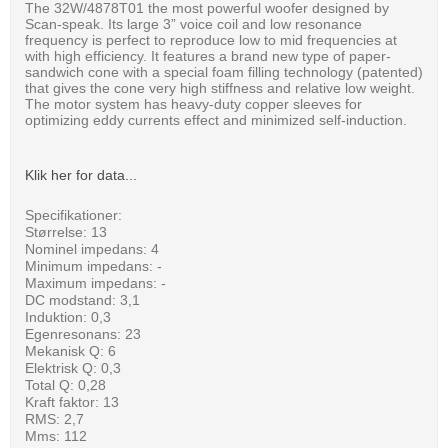
The 32W/4878T01 the most powerful woofer designed by
Scan-speak. Its large 3” voice coil and low resonance
frequency is perfect to reproduce low to mid frequencies at
with high efficiency. It features a brand new type of paper-
sandwich cone with a special foam filling technology (patented)
that gives the cone very high stiffness and relative low weight.
The motor system has heavy-duty copper sleeves for
optimizing eddy currents effect and minimized self-induction.
Klik her for data...
Specifikationer:
Størrelse: 13
Nominel impedans: 4
Minimum impedans: -
Maximum impedans: -
DC modstand: 3,1
Induktion: 0,3
Egenresonans: 23
Mekanisk Q: 6
Elektrisk Q: 0,3
Total Q: 0,28
Kraft faktor: 13
RMS: 2,7
Mms: 112