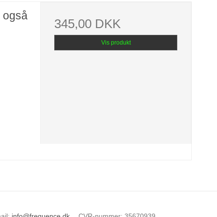
n også
345,00 DKK
Vis produkt
ail
:
info@frequence.dk
CVR-nummer
:
35670939