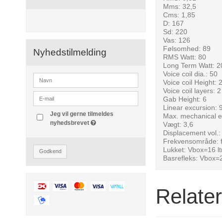
Mms: 32,5
Cms: 1,85
D: 167
Sd: 220
Vas: 126
Følsomhed: 89
Nyhedstilmelding
RMS Watt: 80
Long Term Watt: 2
Voice coil dia.: 50
Voice coil Height: 
Voice coil layers: 2
Gab Height: 6
Linear excursion: 
Jeg vil gerne tilmeldes
Max. mechanical e
nyhedsbrevet
Vægt: 3,6
Displacement vol.:
Frekvensområde: 
Lukket: Vbox=16 lt
Godkend
Basrefleks: Vbox=2
Relate