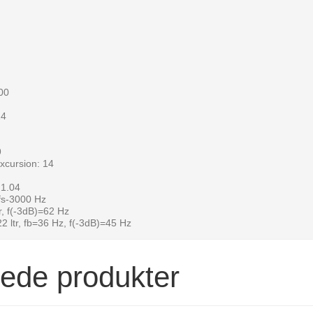
00
24
9
xcursion: 14
 1.04
fs-3000 Hz
r, f(-3dB)=62 Hz
2 ltr, fb=36 Hz, f(-3dB)=45 Hz
rede produkter