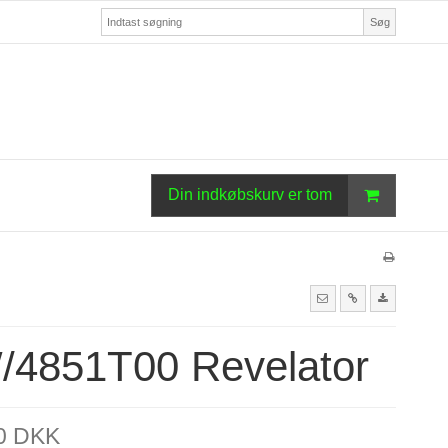
Søg
Din indkøbskurv er tom
/4851T00 Revelator
00 DKK