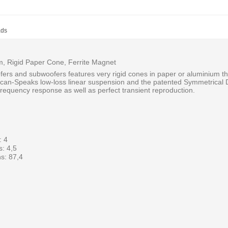
ads
 Rigid Paper Cone, Ferrite Magnet
ers and subwoofers features very rigid cones in paper or aluminium th
can-Speaks low-loss linear suspension and the patented Symmetrical Dri
requency response as well as perfect transient reproduction.
: 4
: 4,5
s: 87,4