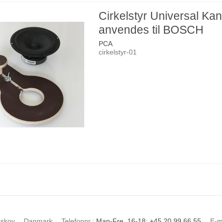
Cirkelstyr Universal Ka
anvendes til BOSCH
PCA
cirkelstyr-01
rskov
Danmark
Telefonnr.
:
Man-Fre. 16-18: +45 20 99 66 55
E-m