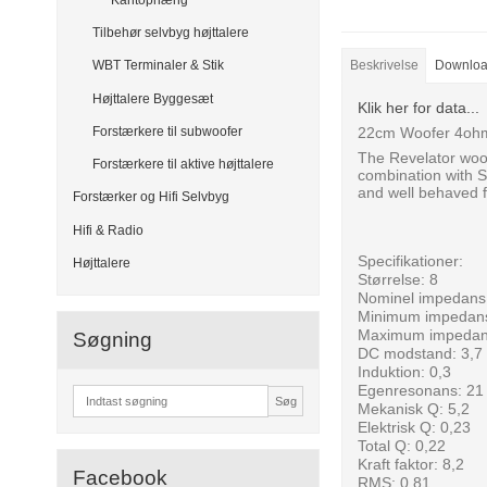
Tilbehør selvbyg højttalere
WBT Terminaler & Stik
Beskrivelse
Downlo
Højttalere Byggesæt
Klik her for data...
22cm Woofer 4ohm,
Forstærkere til subwoofer
The Revelator woof
Forstærkere til aktive højttalere
combination with S
and well behaved f
Forstærker og Hifi Selvbyg
Hifi & Radio
Specifikationer:
Højttalere
Størrelse: 8
Nominel impedans
Minimum impedans
Maximum impedan
Søgning
DC modstand: 3,7
Induktion: 0,3
Egenresonans: 21
Søg
Mekanisk Q: 5,2
Elektrisk Q: 0,23
Total Q: 0,22
Kraft faktor: 8,2
Facebook
RMS: 0,81