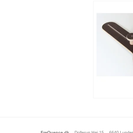
FreQuence.dk
Dollerup Høj 15
6640 Lunde