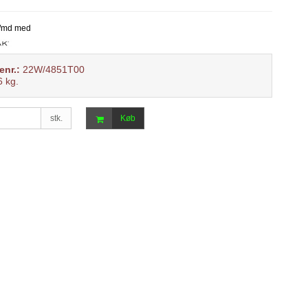
enr.:
22W/4851T00
6
kg.
stk.
Køb