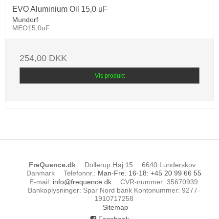
EVO Aluminium Oil 15,0 uF
Mundorf
MEO15,0uF
254,00 DKK
Vis produkt
FreQuence.dk
Dollerup Høj 15
6640 Lunderskov
Danmark
Telefonnr.
:
Man-Fre. 16-18: +45 20 99 66 55
E-mail
:
info@frequence.dk
CVR-nummer
:
35670939
Bankoplysninger
:
Spar Nord bank Kontonummer: 9277-
1910717258
Sitemap
Facebook