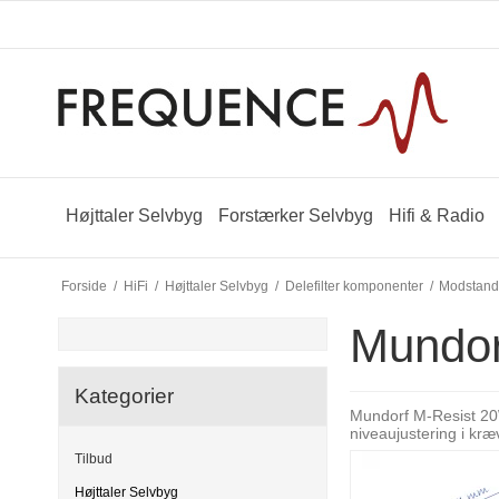
Højttaler Selvbyg
Forstærker Selvbyg
Hifi & Radio
Forside
/
HiFi
/
Højttaler Selvbyg
/
Delefilter komponenter
/
Modstan
Mundor
Kategorier
Mundorf M-Resist 20W 
niveaujustering i kræ
Tilbud
Højttaler Selvbyg