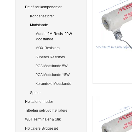
Delefilter komponenter
Kondensatorer
Modstande
Mundorf M-Resist 20W
Modstande
MOX-Resistors
Superes Resistors
PCA Modstande 5W
PCA Modstande 15W
Keramiske Modstande
Spoler
Højttaler enheder
Tilbehør selvbyg højttalere
WBT Terminaler & Stik
Højttalere Byggesæt