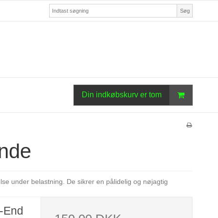
Søg
Din indkøbskurv er tom
nde
se under belastning. De sikrer en pålidelig og nøjagtig
-End