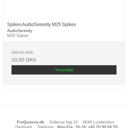
Spikes AudioSerenity M25 Spikes
AudioSerenity
M25 Spikes
250,00 DKK
10,00 DKK
Vis produkt
FreQuence.dk
Dollerup Høj 15
6640 Lunderskov
Danmark
Telefonnr.
:
Man-Fre. 16-18: +45 20 99 66 55