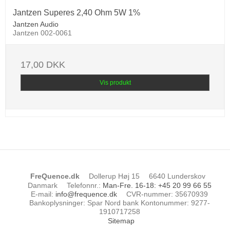
Jantzen Superes 2,40 Ohm 5W 1%
Jantzen Audio
Jantzen 002-0061
17,00 DKK
Vis produkt
FreQuence.dk
Dollerup Høj 15
6640 Lunderskov
Danmark
Telefonnr.
:
Man-Fre. 16-18: +45 20 99 66 55
E-mail
:
info@frequence.dk
CVR-nummer
:
35670939
Bankoplysninger
:
Spar Nord bank Kontonummer: 9277-
1910717258
Sitemap