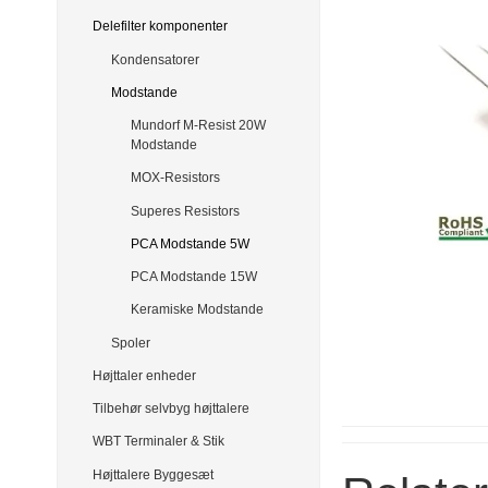
Delefilter komponenter
Kondensatorer
Modstande
Mundorf M-Resist 20W
Modstande
MOX-Resistors
Superes Resistors
PCA Modstande 5W
PCA Modstande 15W
Keramiske Modstande
Spoler
Højttaler enheder
Tilbehør selvbyg højttalere
WBT Terminaler & Stik
Højttalere Byggesæt