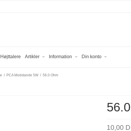
Højttalere
Artikler
Information
Din konto
de
/
PCA Modstande 5W
/
56.0 Ohm
56.
10,00 