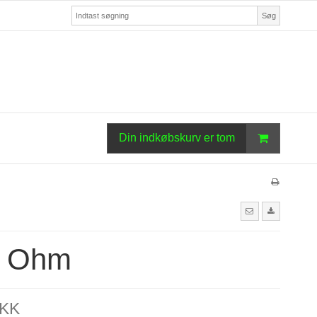
Søg
Din indkøbskurv er tom
0 Ohm
DKK