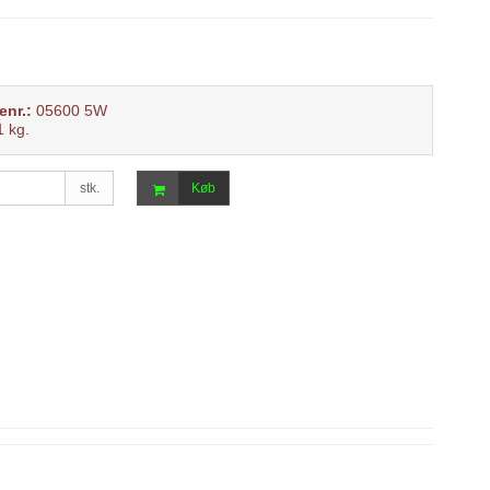
enr.:
05600 5W
1
kg.
stk.
Køb