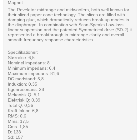
Magnet
The Revelator midrange and midwoofers, both well known for
their sliced paper cone technology. The slices are filled with
damping glue, which dramatically reduces break-up modes in
the diaphragm. In combination with Scan-Speaks Low-loss
linear suspension and the patented Symmetrical drive (SD-2) it
represented a breakthrough in midrange clarity and overall
smooth frequency response characteristics.
Specifikationer:
Størrelse: 6,5
Nominel impedans: 8
Minimum impedans: 6,4
Maximum impedans: 81,6
DC modstand: 5,8
Induktion: 0,35
Egenresonans: 28
Mekanisk Q: 5,1
Elektrisk Q: 0,39
Total Q: 0,36
Kraft faktor: 6,8
RMS: 0,6
Mms: 17,5
Cms: 1,85
D: 138
Sd: 157