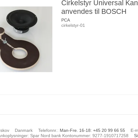
Cirkelstyr Universal Ka
anvendes til BOSCH
PCA
cirkelstyr-01
rskov
Danmark
Telefonnr.
:
Man-Fre. 16-18: +45 20 99 66 55
E-m
nkoplysninger
:
Spar Nord bank Kontonummer: 9277-1910717258
S