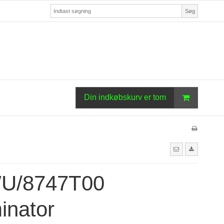
Søg
Din indkøbskurv er tom
U/8747T00
minator