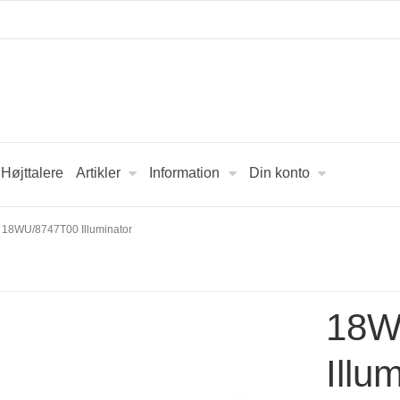
Højttalere
Artikler
Information
Din konto
18WU/8747T00 Illuminator
18W
Illu