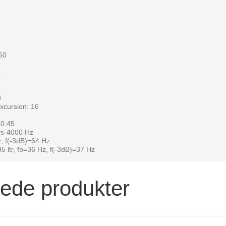
50
8
9
xcursion: 16
 0.45
fs-4000 Hz
r, f(-3dB)=64 Hz
5 ltr, fb=36 Hz, f(-3dB)=37 Hz
rede produkter