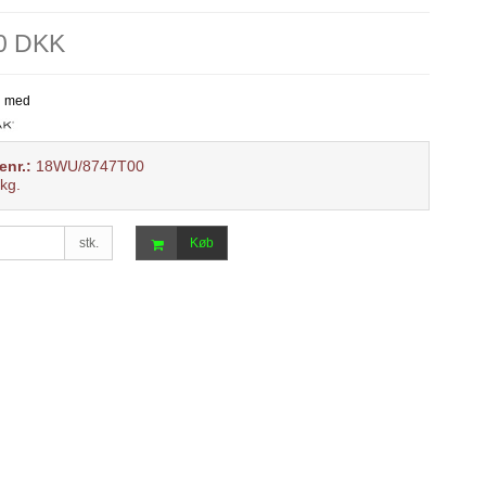
00 DKK
enr.:
18WU/8747T00
kg.
stk.
Køb