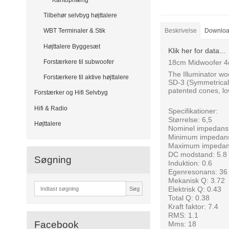
Tilbehør selvbyg højttalere
WBT Terminaler & Stik
Beskrivelse
Downlo
Højttalere Byggesæt
Klik her for data...
18cm Midwoofer 4
Forstærkere til subwoofer
The Illuminator wo
Forstærkere til aktive højttalere
SD-3 (Symmetrical 
patented cones, lo
Forstærker og Hifi Selvbyg
Hifi & Radio
Specifikationer:
Størrelse: 6,5
Højttalere
Nominel impedans
Minimum impedans
Maximum impedan
DC modstand: 5.8
Søgning
Induktion: 0.6
Egenresonans: 36
Mekanisk Q: 3.72
Elektrisk Q: 0.43
Søg
Total Q: 0.38
Kraft faktor: 7.4
RMS: 1.1
Facebook
Mms: 18