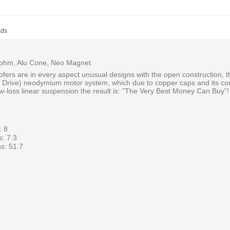
ads
ohm, Alu Cone, Neo Magnet
ofers are in every aspect unusual designs with the open construction, 
Drive) neodymium motor system, which due to copper caps and its cons
w-loss linear suspension the result is: ”The Very Best Money Can Buy”!
: 8
: 7.3
s: 51.7