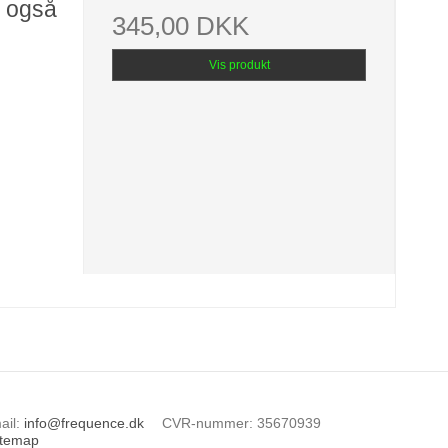
n også
345,00 DKK
Vis produkt
ail
:
info@frequence.dk
CVR-nummer
:
35670939
itemap