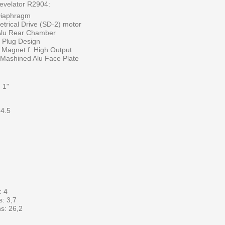
velator R2904:
Diaphragm
trical Drive (SD-2) motor
Alu Rear Chamber
 Plug Design
 Magnet f. High Output
 Mashined Alu Face Plate
 1"
94.5
2
: 4
: 3,7
s: 26,2