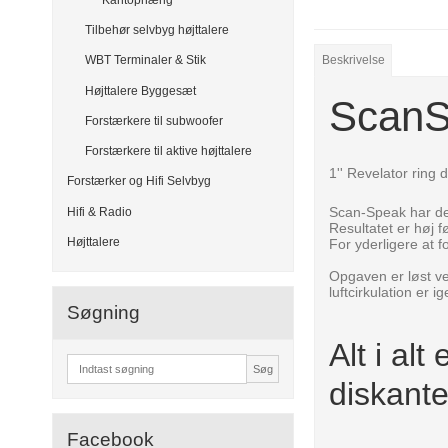
Tilbehør selvbyg højttalere
WBT Terminaler & Stik
Beskrivelse
Højttalere Byggesæt
ScanS
Forstærkere til subwoofer
Forstærkere til aktive højttalere
1'' Revelator ring 
Forstærker og Hifi Selvbyg
Scan-Speak har de
Hifi & Radio
Resultatet er høj 
Højttalere
For yderligere at 
Opgaven er løst v
luftcirkulation er 
Søgning
Alt i al
Søg
diskant
Facebook