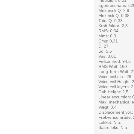
Induktion: 0,01
Egenresonans: 52
Mekanisk Q: 2,9
Elektrisk Q: 0,38
Total Q: 0,33
Kraft faktor: 2,8
RMS: 0,34
Mms: 0,3
Cms: 0,31
D: 27
Sd: 5,6
Vas: 0,01
Følsomhed: 94,5
RMS Watt: 160
Long Term Watt: 2
Voice coil dia.: 26
Voice coil Height: 
Voice coil layers: 2
Gab Height: 2,5
Linear excursion: 
Max. mechanical e
Vægt: 0,4
Displacement vol.:
Frekvensområde: 
Lukket: N.a.
Basrefleks: N.a.