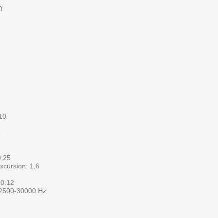
0
10
2
0,25
xcursion: 1,6
 0.12
2500-30000 Hz