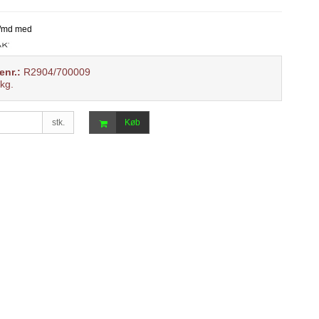
enr.:
R2904/700009
kg.
stk.
Køb