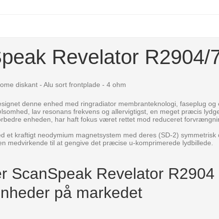
peak Revelator R2904/
dome diskant - Alu sort frontplade - 4 ohm
signet denne enhed med ringradiator membranteknologi, faseplug og 
følsomhed, lav resonans frekvens og allervigtigst, en meget præcis lydg
forbedre enheden, har haft fokus været rettet mod reduceret forvrængn
ed et kraftigt neodymium magnetsystem med deres (SD-2) symmetrisk d
igen medvirkende til at gengive det præcise u-komprimerede lydbillede.
t er ScanSpeak Revelator R2904
enheder på markedet