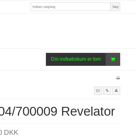
Søg
Din indkøbskurv er tom
04/700009 Revelator
00 DKK