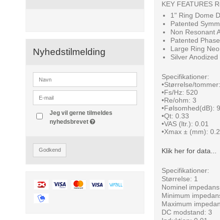
KEY FEATURES Re
1" Ring Dome 
Patented Symme
Non Resonant 
Patented Phase
Large Ring Neo
Nyhedstilmelding
Silver Anodized
Specifikationer:
•Størrelse/tommer:
•Fs/Hz: 520
•Re/ohm: 3
•Følsomhed(dB): 
Jeg vil gerne tilmeldes
•Qt: 0.33
nyhedsbrevet
•VAS (ltr.): 0.01
•Xmax ± (mm): 0.
Klik her for data...
Godkend
Specifikationer:
Størrelse: 1
Nominel impedans
Minimum impedans
Maximum impedan
DC modstand: 3