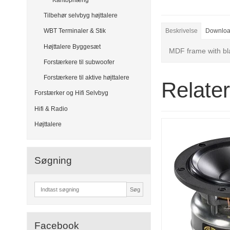
Tilbehør selvbyg højttalere
WBT Terminaler & Stik
Beskrivelse
Downlo
Højttalere Byggesæt
MDF frame with bla
Forstærkere til subwoofer
Forstærkere til aktive højttalere
Relate
Forstærker og Hifi Selvbyg
Hifi & Radio
Højttalere
Søgning
Søg
Facebook