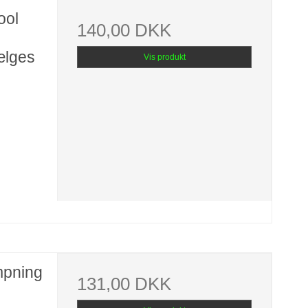
ool
140,00 DKK
ælges
Vis produkt
æmpning
131,00 DKK