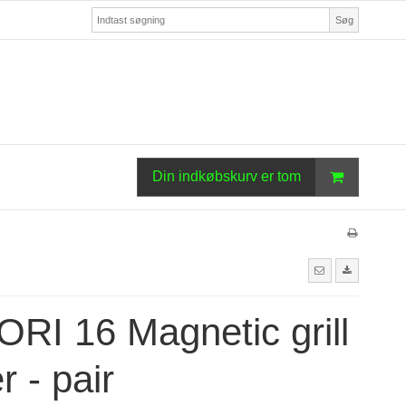
Søg
Din indkøbskurv er tom
RI 16 Magnetic grill
r - pair