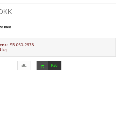
 DKK
enr.:
SB 060-2978
4
kg.
stk.
Køb