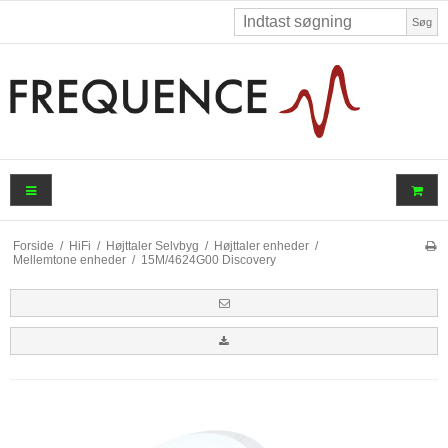
Søg
Forside
/
HiFi
/
Højttaler Selvbyg
/
Højttaler enheder
/
Mellemtone enheder
/
15M/4624G00 Discovery