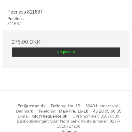
Peerless 811687
Peerless
811687
275,00 DKK
Vis produkt
FreQuence.dk
Dollerup Høj 15
6640 Lunderskov
Danmark
Telefonnr.
:
Man-Fre. 16-18: +45 20 99 66 55
E-mail
:
info@frequence.dk
CVR-nummer
:
35670939
Bankoplysninger
:
Spar Nord bank Kontonummer: 9277-
1910717258
Sitemap