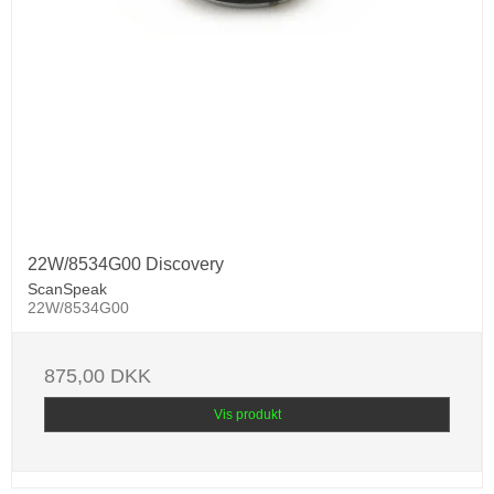
22W/8534G00 Discovery
ScanSpeak
22W/8534G00
875,00 DKK
Vis produkt