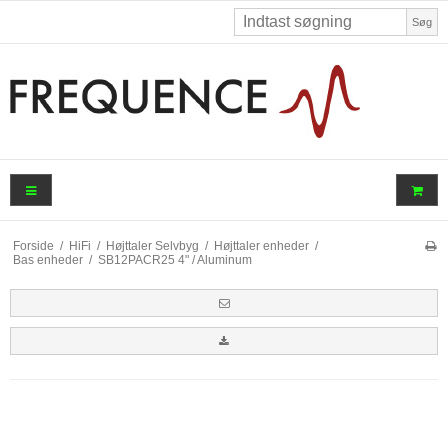
Søg
Forside
/
HiFi
/
Højttaler Selvbyg
/
Højttaler enheder
/
Bas enheder
/
SB12PACR25 4" / Aluminum