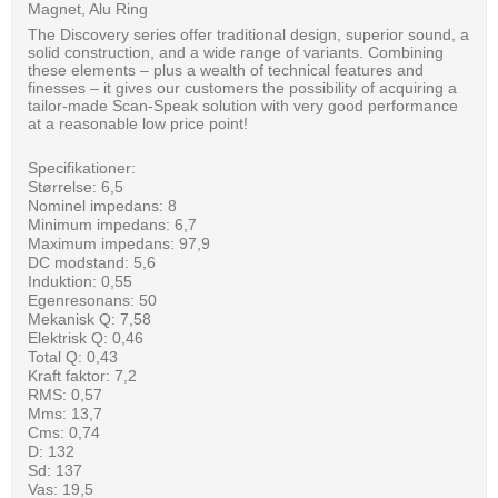
Magnet, Alu Ring
The Discovery series offer traditional design, superior sound, a
solid construction, and a wide range of variants. Combining
these elements – plus a wealth of technical features and
finesses – it gives our customers the possibility of acquiring a
tailor-made Scan-Speak solution with very good performance
at a reasonable low price point!
Specifikationer:
Størrelse: 6,5
Nominel impedans: 8
Minimum impedans: 6,7
Maximum impedans: 97,9
DC modstand: 5,6
Induktion: 0,55
Egenresonans: 50
Mekanisk Q: 7,58
Elektrisk Q: 0,46
Total Q: 0,43
Kraft faktor: 7,2
RMS: 0,57
Mms: 13,7
Cms: 0,74
D: 132
Sd: 137
Vas: 19,5