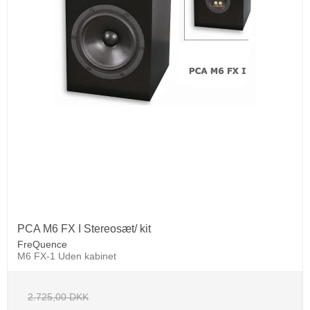
PCA M6 FX I Stereosæt/ kit
FreQuence
M6 FX-1 Uden kabinet
2.725,00 DKK